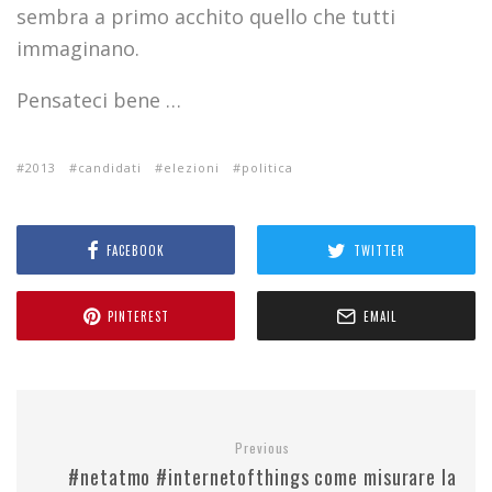
sembra a primo acchito quello che tutti
immaginano.
Pensateci bene …
2013
candidati
elezioni
politica
FACEBOOK
TWITTER
PINTEREST
EMAIL
Previous
#netatmo #internetofthings come misurare la