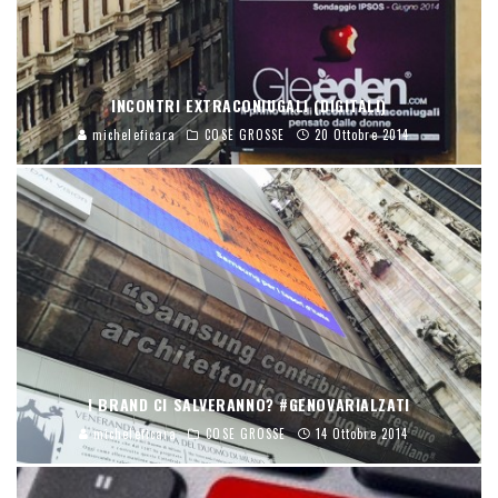
INCONTRI EXTRACONIUGALI (DIGITALI)
micheleficara
COSE GROSSE
20 Ottobre 2014
I BRAND CI SALVERANNO? #GENOVARIALZATI
micheleficara
COSE GROSSE
14 Ottobre 2014