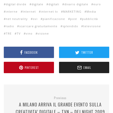
digital divide
digitale
digitali
divario digitale
euro
interne
Internet
internet tv
MARKETING
Media
net neutrality
ovi
pianificazione
post
pubblicità
radio
scaricare gratuitamente
splendido
televisione
TRE
TV
vino
visione
FACEBOOK
TWITTER
PINTEREST
EMAIL
Previous
A MILANO ARRIVA IL GRANDE EVENTO SULLA
CREATIVITA’ DIGITALE – TVN – DEJ NIGHT 2009