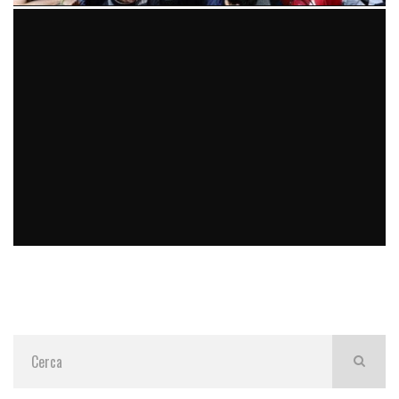
DOPO AVERE ASCOLTATO COSE (RISERVATE) IERI SERA HO
RIVALUTATO IL LAVORO DI ALCUNI POLITICI ITALIANI. MA
HO DEFINITIVAMENTE PERSO LA FIDUCIA NEGLI ALTRI.
#SENZATIMORE
micheleficara
digitale
26 Settembre 2014