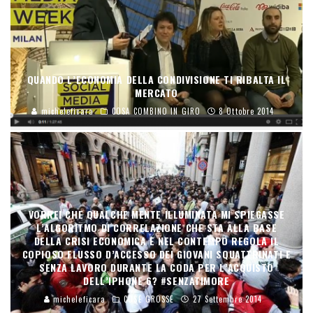
QUANDO L’ECONOMIA DELLA CONDIVISIONE TI RIBALTA IL
MERCATO
micheleficara
COSA COMBINO IN GIRO
8 Ottobre 2014
VORREI CHE QUALCHE MENTE ILLUMINATA MI SPIEGASSE
L’ALGORITMO DI CORRELAZIONE CHE STA ALLA BASE
DELLA CRISI ECONOMICA E NEL CONTEMPO REGOLA IL
COPIOSO FLUSSO D’ACCESSO DEI GIOVANI SQUATTRINATI E
SENZA LAVORO DURANTE LA CODA PER L’ACQUISTO
DELL’IPHONE 6? #SENZATIMORE
micheleficara
COSE GROSSE
27 Settembre 2014