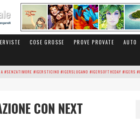
TERVISTE
COSE GROSSE
PROVE PROVATE
AUTO
INA #SENZATIMORE #IGERSTICINO #IGERSLUGANO #IGERSOFTHEDAY #IGERS #
UP DEI CARBONARI DEI #BITCOIN E DELLA #BLOCKCHAIN #SENZATIMORE
RUNNING #SHOES IN MY HANDS #SENZATIMORE #IGERS #IGERSMILANO #IGE
ZIONE CON NEXT
 PORTA DELL'INFERNO È QUI: IL CENTRO COMMERCIALE DI ARESE OLTRE 10 K