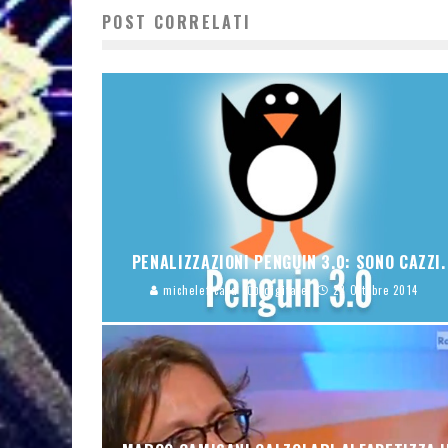
POST CORRELATI
PENALIZZAZIONI PENGUIN 3.0: SONO CAZZI.
micheleficara
digitale
22 Ottobre 2014