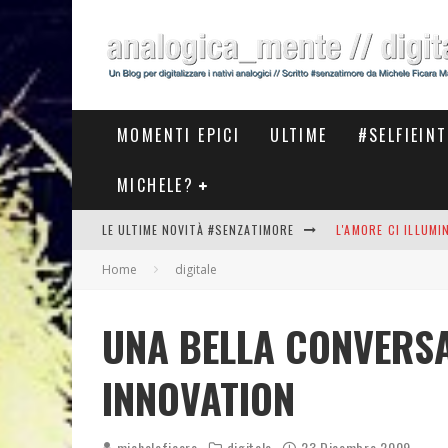
MOMENTI EPICI
ULTIME
#SELFIEIN
MICHELE?
LE ULTIME NOVITÀ #SENZATIMORE
L'AMORE CI ILLUM
Home
digitale
STASERA AL #MEET
THE NEW #ASICS #
UNA BELLA CONVERSA
#COSEDILAVORO LA
INNOVATION
micheleficara
digitale
23 Dicembre 2009