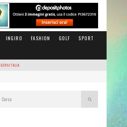
INGIRO
FASHION
GOLF
SPORT
IGERSITALIA
RSOFTHEDAY
M DI CODA. POTETE MORIRE QUI.