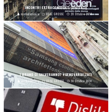
INCONTRI EXTRACONIUGALI (DIGITALI)
micheleficara
COSE GROSSE
20 Ottobre 2014
I BRAND CI SALVERANNO? #GENOVARIALZATI
micheleficara
COSE GROSSE
14 Ottobre 2014