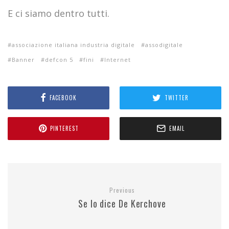
E ci siamo dentro tutti.
associazione italiana industria digitale
assodigitale
Banner
defcon 5
fini
Internet
FACEBOOK
TWITTER
PINTEREST
EMAIL
Previous
Se lo dice De Kerchove