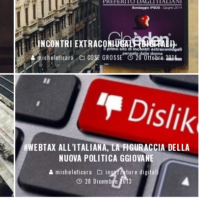
INCONTRI EXTRACONIUGALI (DIGITALI)
micheleficara
COSE GROSSE
20 Ottobre 2014
#WEBTAX ALL’ITALIANA, LA FIGURACCIA DELLA
NUOVA POLITICA GGIOVANE
I
micheleficara
incazzature digitali
28 Dicembre 2013