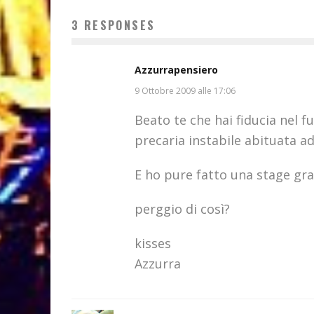
3 RESPONSES
Azzurrapensiero
9 Ottobre 2009 alle 17:06
Beato te che hai fiducia nel 
precaria instabile abituata a
E ho pure fatto una stage gra
perggio di così?
kisses
Azzurra