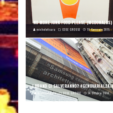
NO MORE JUNK FOOD PLEASE (MCDONALDS)
micheleficara
COSE GROSSE
19 Gennaio 2015
I BRAND CI SALVERANNO? #GENOVARIALZAT
micheleficara
COSE GROSSE
14 Ottobre 2014