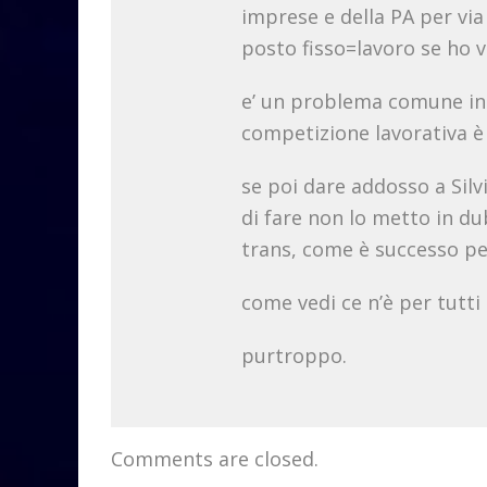
imprese e della PA per via
posto fisso=lavoro se ho v
e’ un problema comune in 
competizione lavorativa è
se poi dare addosso a Silv
di fare non lo metto in d
trans, come è successo pe
come vedi ce n’è per tutti
purtroppo.
Comments are closed.