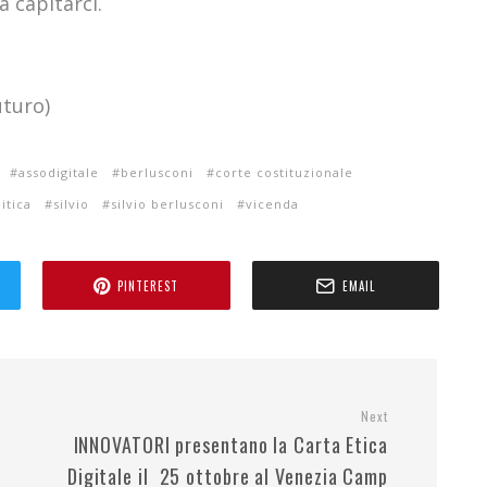
 capitarci.
uturo)
assodigitale
berlusconi
corte costituzionale
itica
silvio
silvio berlusconi
vicenda
PINTEREST
EMAIL
Next
INNOVATORI presentano la Carta Etica
Digitale il 25 ottobre al Venezia Camp