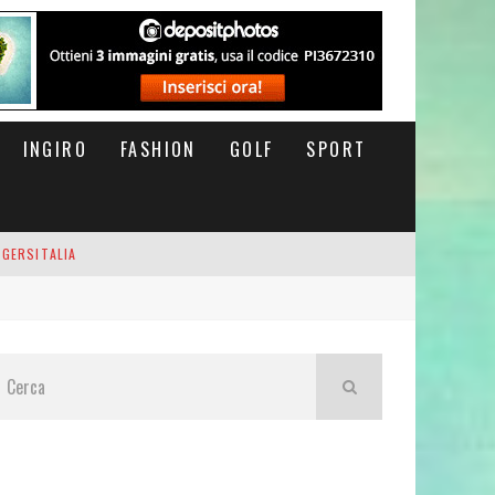
INGIRO
FASHION
GOLF
SPORT
IGERSITALIA
RSOFTHEDAY
M DI CODA. POTETE MORIRE QUI.