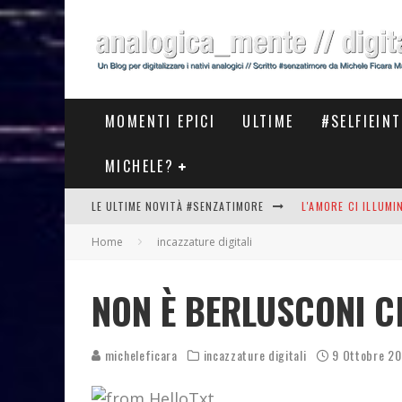
MOMENTI EPICI
ULTIME
#SELFIEIN
MICHELE?
LE ULTIME NOVITÀ #SENZATIMORE
L'AMORE CI ILLUM
Home
incazzature digitali
STASERA AL #MEET
THE NEW #ASICS #
NON È BERLUSCONI 
#COSEDILAVORO LA
micheleficara
incazzature digitali
9 Ottobre 2