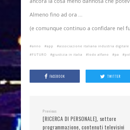
ancora la cosa meno dannosa che poteva
Almeno fino ad ora …
(e comunque continuo a confidare nel f
anno
app
associazione italiana industria digitale
FUTURO
giustizia in italia
lodo alfano
pa
pol
FACEBOOK
TWITTER
Previous
[RICERCA DI PERSONALE], settore
programmazione, contenuti televisivi