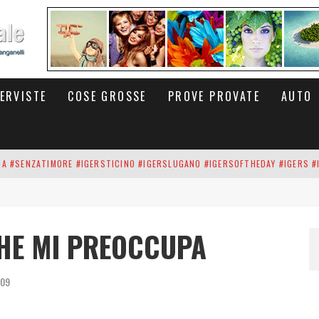
TERVISTE
COSE GROSSE
PROVE PROVATE
AUTO
INA #SENZATIMORE #IGERSTICINO #IGERSLUGANO #IGERSOFTHEDAY #IGERS #
UP DEI CARBONARI DEI #BITCOIN E DELLA #BLOCKCHAIN #SENZATIMORE
RUNNING #SHOES IN MY HANDS #SENZATIMORE #IGERS #IGERSMILANO #IGE
CHE MI PREOCCUPA
 PORTA DELL'INFERNO È QUI: IL CENTRO COMMERCIALE DI ARESE OLTRE 10 K
009