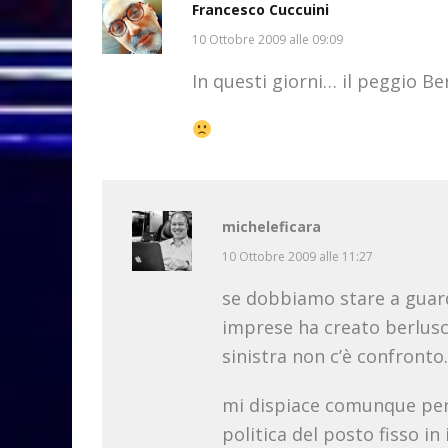
Francesco Cuccuini
10 Ottobre 2009 alle 09:09
In questi giorni… il peggio Be
micheleficara
10 Ottobre 2009 alle 11:27
se dobbiamo stare a guard
imprese ha creato berlusco
sinistra non c’è confronto.
mi dispiace comunque per
politica del posto fisso in