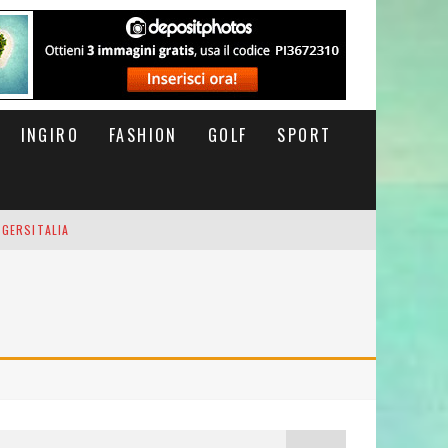
INGIRO
FASHION
GOLF
SPORT
IGERSITALIA
RSOFTHEDAY
M DI CODA. POTETE MORIRE QUI.