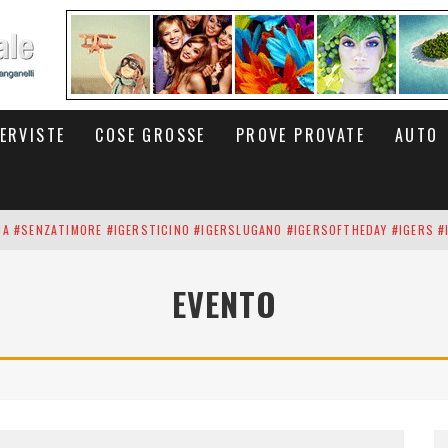
TERVISTE
COSE GROSSE
PROVE PROVATE
AUTO
INA #SENZATIMORE #IGERSTICINO #IGERSLUGANO #IGERSOFTHEDAY #IGERS #
UP DEI CARBONARI DEI #BITCOIN E DELLA #BLOCKCHAIN #SENZATIMORE
EVENTO
RUNNING #SHOES IN MY HANDS #SENZATIMORE #IGERS #IGERSMILANO #IGE
 PORTA DELL'INFERNO È QUI: IL CENTRO COMMERCIALE DI ARESE OLTRE 10 K