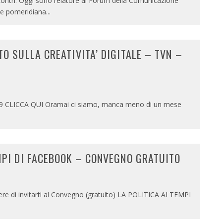
contri. Oggi sono relatore al Forum della Comunicazione
ne pomeridiana
...
TO SULLA CREATIVITA’ DIGITALE – TVN –
 CLICCA QUI Oramai ci siamo, manca meno di un mese
MPI DI FACEBOOK – CONVEGNO GRATUITO
ere di invitarti al Convegno (gratuito) LA POLITICA AI TEMPI