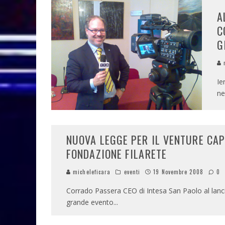
A
C
G
m
Ie
ne
NUOVA LEGGE PER IL VENTURE CAP
FONDAZIONE FILARETE
micheleficara
eventi
19 Novembre 2008
0
Corrado Passera CEO di Intesa San Paolo al lanci
grande evento
...