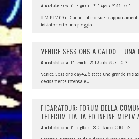
micheleficara
digitale
3 Aprile 2009
0
Il MIPTV 09 di Cannes, il consueto appuntamento 
iniziato sotto una pioggia
...
VENICE SESSIONS A CALDO – UNA
micheleficara
eventi
1 Aprile 2009
2
Venice Sessions day#2 è stata una grande iniziati
decisamente intensa e
...
FICARATOUR: FORUM DELLA COMUN
TELECOM ITALIA ED INFINE MIPTV
micheleficara
digitale
27 Marzo 2009
1