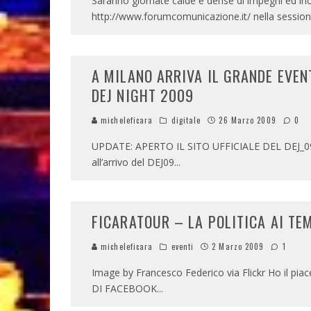
Saranno giornate calde e dense di impegni ed in
http://www.forumcomunicazione.it/ nella sessio
A MILANO ARRIVA IL GRANDE EVEN
DEJ NIGHT 2009
micheleficara
digitale
26 Marzo 2009
0
UPDATE: APERTO IL SITO UFFICIALE DEL DEJ_09
all’arrivo del DEJ09
...
FICARATOUR – LA POLITICA AI TE
micheleficara
eventi
2 Marzo 2009
1
Image by Francesco Federico via Flickr Ho il piac
DI FACEBOOK
...