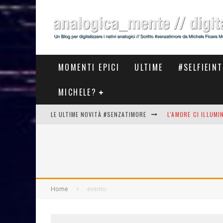
MOMENTI EPICI
ULTIME
#SELFIEIN
MICHELE?
LE ULTIME NOVITÀ #SENZATIMORE
L'AMORE CI ILLUM
STASERA AL #MEET
THE NEW #ASICS #
#COSEDILAVORO LA
Home
evento