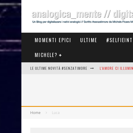
MOMENTI EPICI
ULTIME
#SELFIEIN
MICHELE?
LE ULTIME NOVITÀ #SENZATIMORE
L'AMORE CI ILLUM
STASERA AL #MEET
THE NEW #ASICS #
#COSEDILAVORO LA
Home
Luca