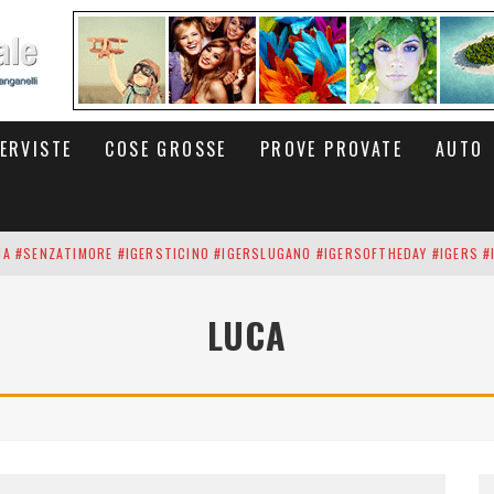
TERVISTE
COSE GROSSE
PROVE PROVATE
AUTO
INA #SENZATIMORE #IGERSTICINO #IGERSLUGANO #IGERSOFTHEDAY #IGERS #
UP DEI CARBONARI DEI #BITCOIN E DELLA #BLOCKCHAIN #SENZATIMORE
LUCA
RUNNING #SHOES IN MY HANDS #SENZATIMORE #IGERS #IGERSMILANO #IGE
 PORTA DELL'INFERNO È QUI: IL CENTRO COMMERCIALE DI ARESE OLTRE 10 K