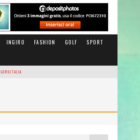
INGIRO
FASHION
GOLF
SPORT
IGERSITALIA
RSOFTHEDAY
M DI CODA. POTETE MORIRE QUI.