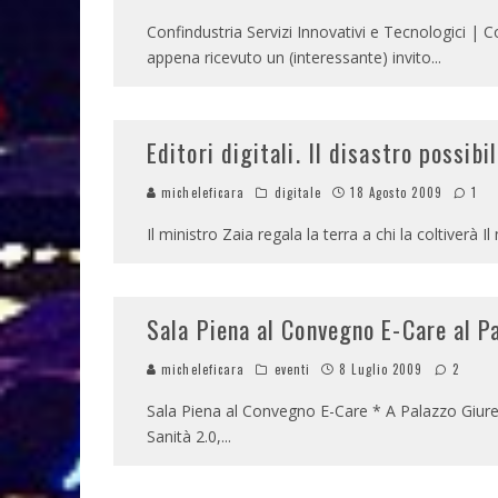
Confindustria Servizi Innovativi e Tecnologici | Co
appena ricevuto un (interessante) invito
...
Editori digitali. Il disastro possibi
micheleficara
digitale
18 Agosto 2009
1
Il ministro Zaia regala la terra a chi la coltiverà Il
Sala Piena al Convegno E-Care al P
micheleficara
eventi
8 Luglio 2009
2
Sala Piena al Convegno E-Care * A Palazzo Giurec
Sanità 2.0,
...