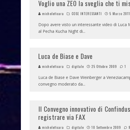
Voglio una ZEO la sveglia che ti mi
micheleficara
COSE INTERESSANTI
5 Marzo 201
Dopo avere visto un interessante video di Luca Ma
al Pecha Kucha Night di
...
Luca de Biase e Dave
micheleficara
digitale
25 Ottobre 2009
1
Luca de Biase e Dave Weinberger a Veneziacamp 
convegno moderato da
...
Il Convegno innovativo di Confindus
registrare via FAX
micheleficara
digitale
10 Settembre 2009