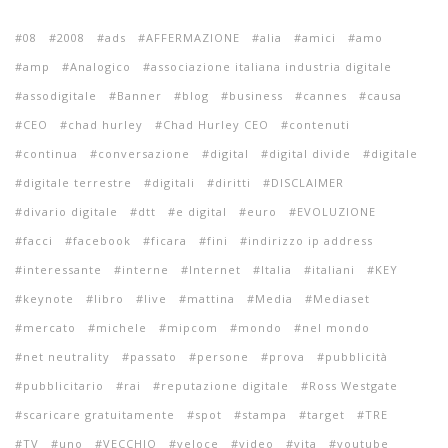
08
2008
ads
AFFERMAZIONE
alia
amici
amo
amp
Analogico
associazione italiana industria digitale
assodigitale
Banner
blog
business
cannes
causa
CEO
chad hurley
Chad Hurley CEO
contenuti
continua
conversazione
digital
digital divide
digitale
digitale terrestre
digitali
diritti
DISCLAIMER
divario digitale
dtt
e digital
euro
EVOLUZIONE
facci
facebook
ficara
fini
indirizzo ip address
interessante
interne
Internet
Italia
italiani
KEY
keynote
libro
live
mattina
Media
Mediaset
mercato
michele
mipcom
mondo
nel mondo
net neutrality
passato
persone
prova
pubblicità
pubblicitario
rai
reputazione digitale
Ross Westgate
scaricare gratuitamente
spot
stampa
target
TRE
TV
uno
VECCHIO
veloce
video
vita
youtube