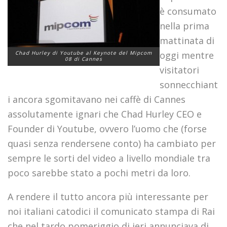
è consumato
nella prima
mattinata di
Chad Hurley di Youtube al Keynote del Mipcom
oggi mentre
08 di Cannes
visitatori
sonnecchiant
i ancora sgomitavano nei caffè di Cannes
assolutamente ignari che Chad Hurley CEO e
Founder di Youtube, ovvero l’uomo che (forse
quasi senza rendersene conto) ha cambiato per
sempre le sorti del video a livello mondiale tra
poco sarebbe stato a pochi metri da loro.
A rendere il tutto ancora più interessante per
noi italiani catodici il comunicato stampa di Rai
che nel tardo pomeriggio di ieri annunciava di