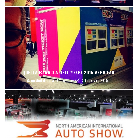
QUELLA BARACCA DELL’#EXPO2015 #EPICFAIL
micheleficara
eventi
13 Febbraio 2015