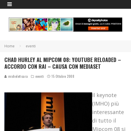
Home
eventi
CHAD HURLEY AL MIPCOM 08: YOUTUBE RELOADED –
ACCORDO CON RAI – CAUSA CON MEDIASET
micheleficara
eventi
15 Ottobre 2008
Il keynote
(IMHO) più
interessante
di tutto il
Mipcom 08 si