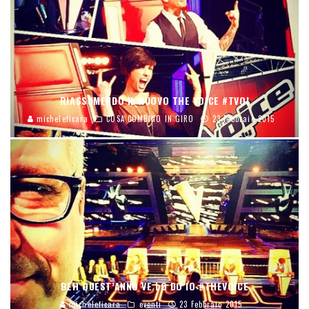
RIASSUMENDO IL NUOVO THE VOICE #TVOI
micheleficara
COSA COMBINO IN GIRO
23 Febbraio 2015
BEH QUEST’ANNO VE LO DO IO #THEVOICE
micheleficara
eventi
23 Febbraio 2015