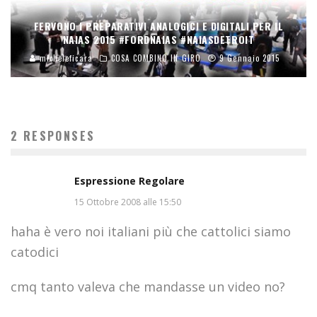
FERVONO I PREPARATIVI ANALOGICI E DIGITALI PER IL
NAIAS 2015 #FORDNAIAS #NAIASDETROIT
micheleficara
COSA COMBINO IN GIRO
9 Gennaio 2015
2 RESPONSES
Espressione Regolare
15 Ottobre 2008 alle 15:50
haha è vero noi italiani più che cattolici siamo
catodici
cmq tanto valeva che mandasse un video no?