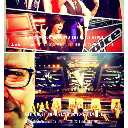
RIASSUMENDO IL NUOVO THE VOICE #TVOI
micheleficara
COSA COMBINO IN GIRO
23 Febbraio 2015
BEH QUEST’ANNO VE LO DO IO #THEVOICE
micheleficara
eventi
23 Febbraio 2015