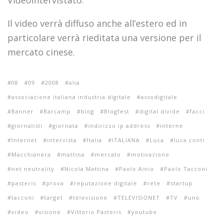
Il video verrà diffuso anche all’estero ed in
particolare verrà rieditata una versione per il
mercato cinese.
08
09
2008
alia
associazione italiana industria digitale
assodigitale
Banner
Barcamp
blog
Blogfest
digital divide
facci
giornalisti
giornata
indirizzo ip address
interne
Internet
intervista
Italia
ITALIANA
Luca
luca conti
Macchianera
mattina
mercato
motivazione
net neutrality
Nicola Mattina
Paolo Ainio
Paolo Tacconi
pasteris
prova
reputazione digitale
rete
startup
tacconi
target
televisione
TELEVISIONET
TV
uno
video
visione
Vittorio Pasteris
youtube