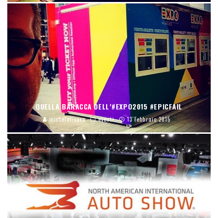
QUELLA BARACCA DELL’#EXPO2015 #EPICFAIL
micheleficara
eventi
13 Febbraio 2015