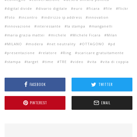
digital divide
divario digitale
euro
ficara
file
flickr
foto
incontro
indirizzo ip address
innovation
innovazione
interessante
la stampa
manganelli
maria grazia mattei
michele
Michele Ficara
Milan
MILANO
modera
net neutrality
OTTAGONO
pd
presentazione
relatore
Ring
scaricare gratuitamente
stampa
target
time
TRE
video
vita
vita di coppia
FACEBOOK
TWITTER
PINTEREST
EMAIL