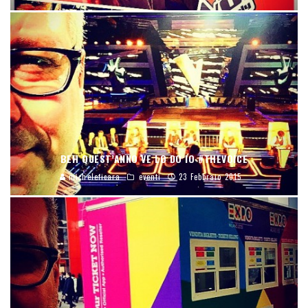
BEH QUEST’ANNO VE LO DO IO #THEVOICE
micheleficara
eventi
23 Febbraio 2015