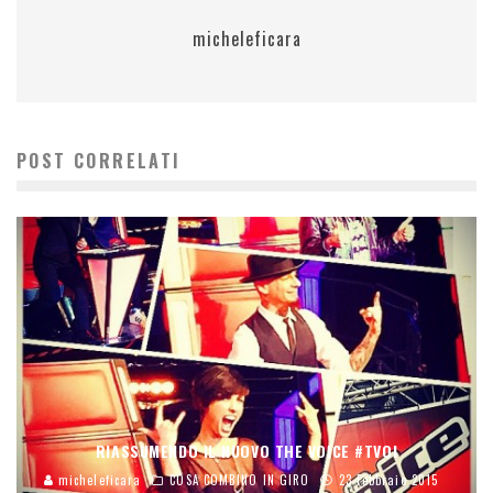
micheleficara
POST CORRELATI
RIASSUMENDO IL NUOVO THE VOICE #TVOI
micheleficara
COSA COMBINO IN GIRO
23 Febbraio 2015