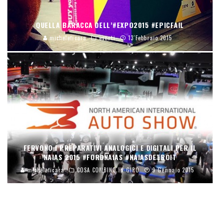
QUELLA BARACCA DELL’#EXPO2015 #EPICFAIL
micheleficara
eventi
13 Febbraio 2015
FERVONO I PREPARATIVI ANALOGICI E DIGITALI PER IL
NAIAS 2015 #FORDNAIAS #NAIASDETROIT
micheleficara
COSA COMBINO IN GIRO
9 Gennaio 2015